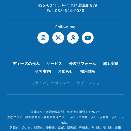
〒435-0041 浜松市東区北島町879
Fax.053-544-9089
Follow me
ディーズの強み
サービス
外装リフォーム
施工実績
会社案内
お知らせ
採用情報
プライバシーポリシー
サイトマップ
営業エリアは西は滋賀県、東は神奈川県までカバー
主なエリア：静岡県西部～愛知県東部エリア| 浜松市中央区、浜松市浜名区、浜松市天
竜区、
磐田市、袋井市、湖西市、掛川市、森町、新居町、豊橋市、豊川市、菊川市、島田