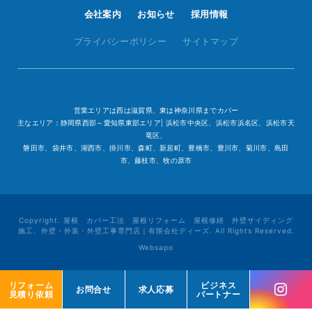
会社案内
お知らせ
採用情報
プライバシーポリシー
サイトマップ
営業エリアは西は滋賀県、東は神奈川県までカバー
主なエリア：静岡県西部～愛知県東部エリア| 浜松市中央区、浜松市浜名区、浜松市天
竜区、
磐田市、袋井市、湖西市、掛川市、森町、新居町、豊橋市、豊川市、菊川市、島田
市、藤枝市、牧の原市
Copyright. 屋根 カバー工法 屋根リフォーム 屋根修繕 外壁サイディング
施工、外壁・外装・外壁工事専門店｜有限会社ディーズ. All Rights Reserved.
Websapo
リフォーム
リフォーム
ビジネス
ビジネス
お問合せ
お問合せ
求人応募
求人応募
見積り依頼
見積り依頼
パートナー
パートナー