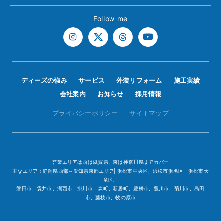
Follow me
ディーズの強み
サービス
外装リフォーム
施工実績
会社案内
お知らせ
採用情報
プライバシーポリシー
サイトマップ
営業エリアは西は滋賀県、東は神奈川県までカバー
主なエリア：静岡県西部～愛知県東部エリア| 浜松市中央区、浜松市浜名区、浜松市天
竜区、
磐田市、袋井市、湖西市、掛川市、森町、新居町、豊橋市、豊川市、菊川市、島田
市、藤枝市、牧の原市