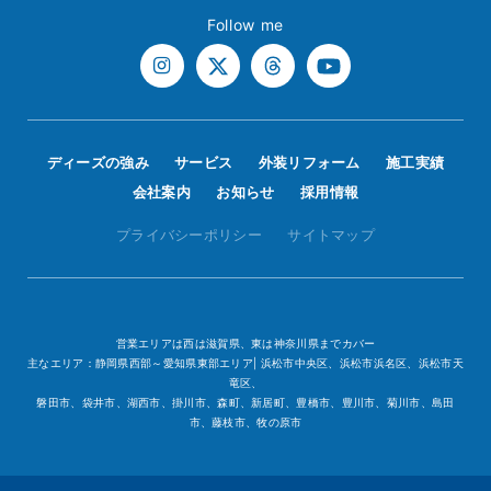
Follow me
ディーズの強み
サービス
外装リフォーム
施工実績
会社案内
お知らせ
採用情報
プライバシーポリシー
サイトマップ
営業エリアは西は滋賀県、東は神奈川県までカバー
主なエリア：静岡県西部～愛知県東部エリア| 浜松市中央区、浜松市浜名区、浜松市天
竜区、
磐田市、袋井市、湖西市、掛川市、森町、新居町、豊橋市、豊川市、菊川市、島田
市、藤枝市、牧の原市