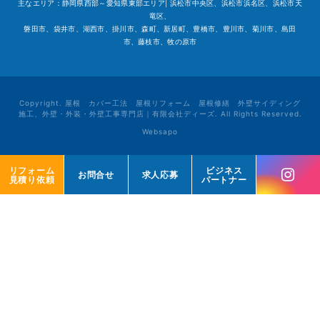
主なエリア：静岡県西部～愛知県東部エリア| 浜松市中央区、浜松市浜名区、浜松市天
竜区、
磐田市、袋井市、湖西市、掛川市、森町、新居町、豊橋市、豊川市、菊川市、島田
市、藤枝市、牧の原市
Copyright. 屋根 カバー工法 屋根リフォーム 屋根修繕 外壁サイディング
施工、外壁・外装・外壁工事専門店｜有限会社ディーズ. All Rights Reserved.
Websapo
リフォーム
リフォーム
ビジネス
ビジネス
お問合せ
お問合せ
求人応募
求人応募
見積り依頼
見積り依頼
パートナー
パートナー