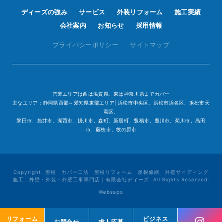
ディーズの強み
サービス
外装リフォーム
施工実績
会社案内
お知らせ
採用情報
プライバシーポリシー
サイトマップ
営業エリアは西は滋賀県、東は神奈川県までカバー
主なエリア：静岡県西部～愛知県東部エリア| 浜松市中央区、浜松市浜名区、浜松市天
竜区、
磐田市、袋井市、湖西市、掛川市、森町、新居町、豊橋市、豊川市、菊川市、島田
市、藤枝市、牧の原市
Copyright. 屋根 カバー工法 屋根リフォーム 屋根修繕 外壁サイディング
施工、外壁・外装・外壁工事専門店｜有限会社ディーズ. All Rights Reserved.
Websapo
リフォーム
リフォーム
ビジネス
ビジネス
お問合せ
お問合せ
求人応募
求人応募