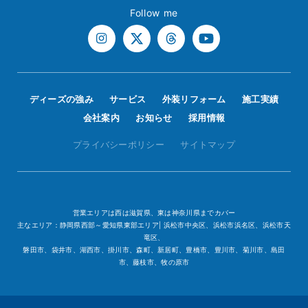
Follow me
ディーズの強み
サービス
外装リフォーム
施工実績
会社案内
お知らせ
採用情報
プライバシーポリシー
サイトマップ
営業エリアは西は滋賀県、東は神奈川県までカバー
主なエリア：静岡県西部～愛知県東部エリア| 浜松市中央区、浜松市浜名区、浜松市天
竜区、
磐田市、袋井市、湖西市、掛川市、森町、新居町、豊橋市、豊川市、菊川市、島田
市、藤枝市、牧の原市