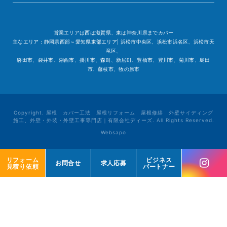
営業エリアは西は滋賀県、東は神奈川県までカバー
主なエリア：静岡県西部～愛知県東部エリア| 浜松市中央区、浜松市浜名区、浜松市天
竜区、
磐田市、袋井市、湖西市、掛川市、森町、新居町、豊橋市、豊川市、菊川市、島田
市、藤枝市、牧の原市
Copyright. 屋根 カバー工法 屋根リフォーム 屋根修繕 外壁サイディング
施工、外壁・外装・外壁工事専門店｜有限会社ディーズ. All Rights Reserved.
Websapo
リフォーム
リフォーム
ビジネス
ビジネス
お問合せ
お問合せ
求人応募
求人応募
見積り依頼
見積り依頼
パートナー
パートナー