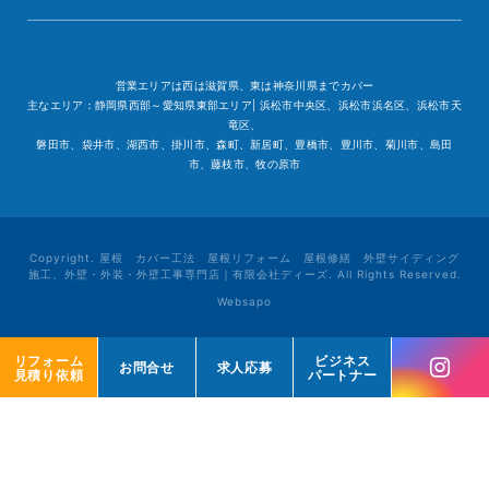
営業エリアは西は滋賀県、東は神奈川県までカバー
主なエリア：静岡県西部～愛知県東部エリア| 浜松市中央区、浜松市浜名区、浜松市天
竜区、
磐田市、袋井市、湖西市、掛川市、森町、新居町、豊橋市、豊川市、菊川市、島田
市、藤枝市、牧の原市
Copyright. 屋根 カバー工法 屋根リフォーム 屋根修繕 外壁サイディング
施工、外壁・外装・外壁工事専門店｜有限会社ディーズ. All Rights Reserved.
Websapo
リフォーム
リフォーム
ビジネス
ビジネス
お問合せ
お問合せ
求人応募
求人応募
見積り依頼
見積り依頼
パートナー
パートナー