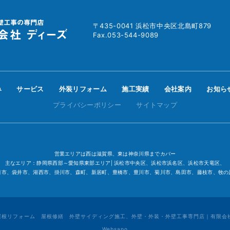
〒435-0041 浜松市中央区北島町879
Fax.053-544-9089
み
サービス
外装リフォーム
施工実績
会社案内
お知ら
プライバシーポリシー
サイトマップ
営業エリアは西は滋賀県、東は神奈川県までカバー
主なエリア：静岡県西部～愛知県東部エリア| 浜松市中央区、浜松市浜名区、浜松市天竜区、
田市、袋井市、湖西市、掛川市、森町、新居町、豊橋市、豊川市、菊川市、島田市、藤枝市、牧の
 屋根リフォーム 屋根修繕 外壁サイディング施工、外壁・外装・外壁工事専門店｜有限会社ディーズ. 
Websapo