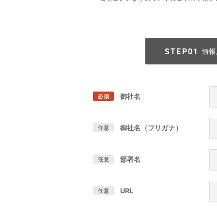
情報
御社名
必須
御社名（フリガナ）
任意
部署名
任意
URL
任意