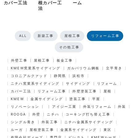
カバー工法
根カバー工
ーム
法
ALL
新築工事
屋根工事
リフォーム工事
その他工事
外壁工事
屋根工事
板金工事
KMEW窯業系サイディング
ガルバリウム鋼板
立平葺き
コロニアルクァッド
静岡県
浜松市
ニチハ窯業系サイディング
サイディング
リフォーム
カバー工法
リフォーム工事
外壁塗装工事
屋根
KMEW
金属サイディング
塗装工事
平屋
リノベーション
アイジー工業
外装リフォーム
外装
ROOGA
外壁
ニチハ
コーキング打ち替え工事
シングル葺き
外装工事
ニチハ金属系サイディング
ルーガ
屋根塗装工事
金属系サイディング
東区
有限会社ディーズ
専門店
ビレクト
KMEWルーガ