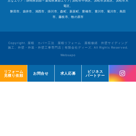
主なエリア：静岡県西部～愛知県東部エリア| 浜松市中央区、浜松市浜名区、浜松市天
竜区、
磐田市、袋井市、湖西市、掛川市、森町、新居町、豊橋市、豊川市、菊川市、島田
市、藤枝市、牧の原市
Copyright. 屋根 カバー工法 屋根リフォーム 屋根修繕 外壁サイディング
施工、外壁・外装・外壁工事専門店｜有限会社ディーズ. All Rights Reserved.
Websapo
リフォーム
リフォーム
ビジネス
ビジネス
お問合せ
お問合せ
求人応募
求人応募
見積り依頼
見積り依頼
パートナー
パートナー