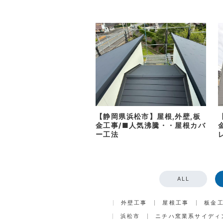
【静岡県浜松市】屋根,外壁,板
金工事/■人気沸騰・・屋根カバ
ー工法
ALL
外壁工事
屋根工事
板金
浜松市
ニチハ窯業系サイディ