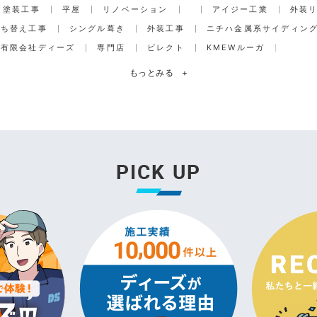
塗装工事
平屋
リノベーション
アイジー工業
外装
打ち替え工事
シングル葺き
外装工事
ニチハ金属系サイディン
有限会社ディーズ
専門店
ビレクト
KMEWルーガ
もっとみる
+
PICK UP