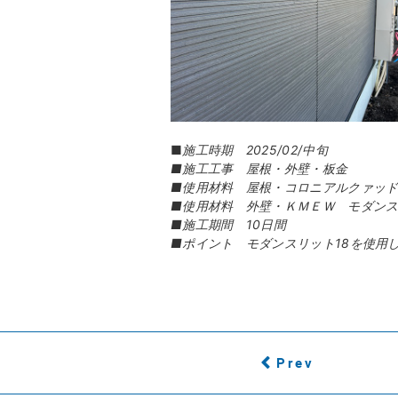
■
施工時期 2025/02/中旬
■施工工事 屋根・外壁・板金
■使用材料 屋根・コロニアルクァッ
■使用材料 外壁・ＫＭＥＷ モダンス
■施工期間 10日間
■ポイント モダンスリット18を使用
Prev