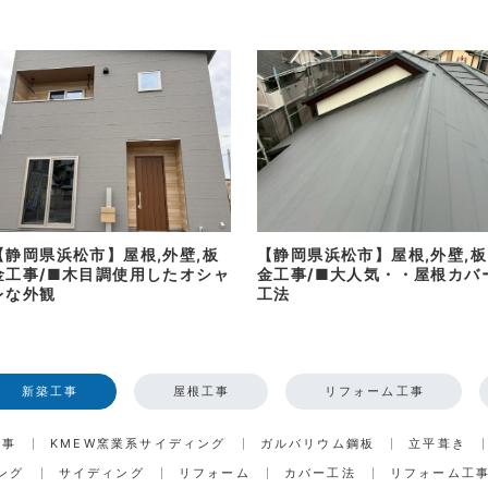
【静岡県浜松市】屋根,外壁,板
【静岡県浜松市】屋根,外壁,板
金工事/■木目調使用したオシャ
金工事/■大人気・・屋根カバ
レな外観
工法
新築工事
屋根工事
リフォーム工事
工事
KMEW窯業系サイディング
ガルバリウム鋼板
立平葺き
ング
サイディング
リフォーム
カバー工法
リフォーム工