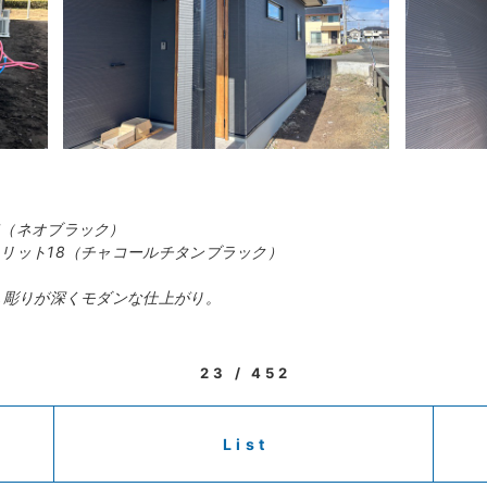
ド（ネオブラック）
リット18（チャコールチタンブラック）
し彫りが深くモダンな仕上がり。
23 / 452
List