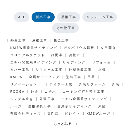
ALL
新築工事
屋根工事
リフォーム工事
その他工事
外壁工事
屋根工事
板金工事
KMEW窯業系サイディング
ガルバリウム鋼板
立平葺き
コロニアルクァッド
静岡県
浜松市
ニチハ窯業系サイディング
サイディング
リフォーム
カバー工法
リフォーム工事
外壁塗装工事
屋根
KMEW
金属サイディング
塗装工事
平屋
リノベーション
アイジー工業
外装リフォーム
外装
ROOGA
外壁
ニチハ
コーキング打ち替え工事
シングル葺き
外装工事
ニチハ金属系サイディング
ルーガ
屋根塗装工事
金属系サイディング
東区
有限会社ディーズ
専門店
ビレクト
KMEWルーガ
もっとみる
+