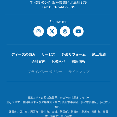
〒435-0041 浜松市東区北島町879
Fax.053-544-9089
Follow me
ディーズの強み
サービス
外装リフォーム
施工実績
会社案内
お知らせ
採用情報
プライバシーポリシー
サイトマップ
営業エリアは西は滋賀県、東は神奈川県までカバー
主なエリア：静岡県西部～愛知県東部エリア| 浜松市中央区、浜松市浜名区、浜松市天
竜区、
磐田市、袋井市、湖西市、掛川市、森町、新居町、豊橋市、豊川市、菊川市、島田
市、藤枝市、牧の原市