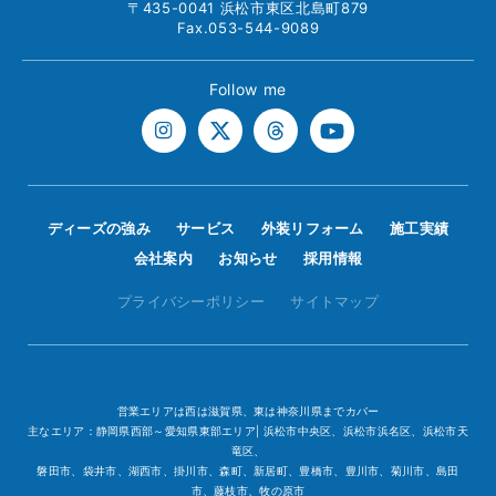
〒435-0041 浜松市東区北島町879
Fax.053-544-9089
Follow me
ディーズの強み
サービス
外装リフォーム
施工実績
会社案内
お知らせ
採用情報
プライバシーポリシー
サイトマップ
営業エリアは西は滋賀県、東は神奈川県までカバー
主なエリア：静岡県西部～愛知県東部エリア| 浜松市中央区、浜松市浜名区、浜松市天
竜区、
磐田市、袋井市、湖西市、掛川市、森町、新居町、豊橋市、豊川市、菊川市、島田
市、藤枝市、牧の原市