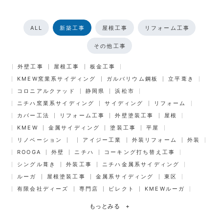
ALL
新築工事
屋根工事
リフォーム工事
その他工事
外壁工事
屋根工事
板金工事
KMEW窯業系サイディング
ガルバリウム鋼板
立平葺き
コロニアルクァッド
静岡県
浜松市
ニチハ窯業系サイディング
サイディング
リフォーム
カバー工法
リフォーム工事
外壁塗装工事
屋根
KMEW
金属サイディング
塗装工事
平屋
リノベーション
アイジー工業
外装リフォーム
外装
ROOGA
外壁
ニチハ
コーキング打ち替え工事
シングル葺き
外装工事
ニチハ金属系サイディング
ルーガ
屋根塗装工事
金属系サイディング
東区
有限会社ディーズ
専門店
ビレクト
KMEWルーガ
もっとみる
+