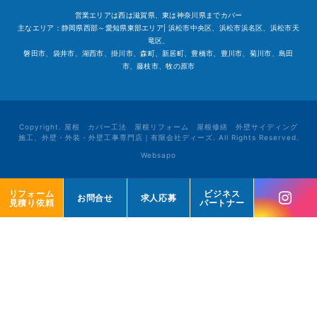
営業エリアは西は滋賀県、東は神奈川県までカバー
主なエリア：静岡県西部～愛知県東部エリア| 浜松市中央区、浜松市浜名区、浜松市天
竜区、
磐田市、袋井市、湖西市、掛川市、森町、新居町、豊橋市、豊川市、菊川市、島田
市、藤枝市、牧の原市
Copyright. 屋根 カバー工法 屋根リフォーム 屋根修繕 外壁サイディング
施工、外壁・外装・外壁工事専門店｜有限会社ディーズ. All Rights Reserved.
Websapo
リフォーム
リフォーム
ビジネス
ビジネス
お問合せ
お問合せ
求人応募
求人応募
見積り依頼
見積り依頼
パートナー
パートナー