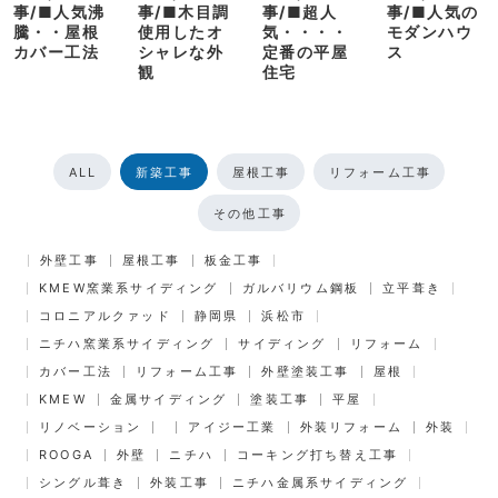
事/■人気沸
事/■木目調
事/■超人
事/■人気の
騰・・屋根
使用したオ
気・・・・
モダンハウ
カバー工法
シャレな外
定番の平屋
ス
観
住宅
ALL
新築工事
屋根工事
リフォーム工事
その他工事
外壁工事
屋根工事
板金工事
KMEW窯業系サイディング
ガルバリウム鋼板
立平葺き
コロニアルクァッド
静岡県
浜松市
ニチハ窯業系サイディング
サイディング
リフォーム
カバー工法
リフォーム工事
外壁塗装工事
屋根
KMEW
金属サイディング
塗装工事
平屋
リノベーション
アイジー工業
外装リフォーム
外装
ROOGA
外壁
ニチハ
コーキング打ち替え工事
シングル葺き
外装工事
ニチハ金属系サイディング