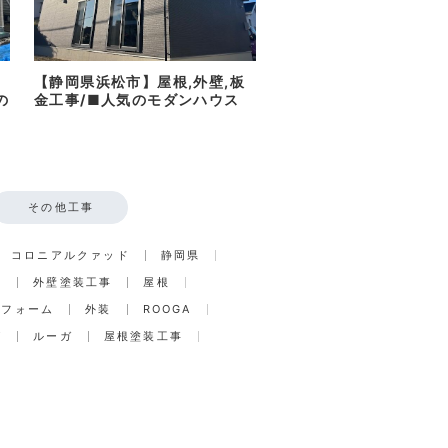
【静岡県浜松市】屋根,外壁,板
の
金工事/■人気のモダンハウス
その他工事
コロニアルクァッド
静岡県
事
外壁塗装工事
屋根
リフォーム
外装
ROOGA
グ
ルーガ
屋根塗装工事