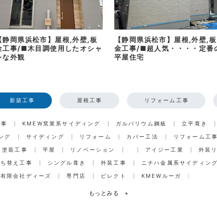
【静岡県浜松市】屋根,外壁,板
【静岡県浜松市】屋根,外壁,板
金工事/■木目調使用したオシャ
金工事/■超人気・・・・定番
レな外観
平屋住宅
新築工事
屋根工事
リフォーム工事
工事
KMEW窯業系サイディング
ガルバリウム鋼板
立平葺き
ング
サイディング
リフォーム
カバー工法
リフォーム工
塗装工事
平屋
リノベーション
アイジー工業
外装
打ち替え工事
シングル葺き
外装工事
ニチハ金属系サイディン
有限会社ディーズ
専門店
ビレクト
KMEWルーガ
もっとみる
+