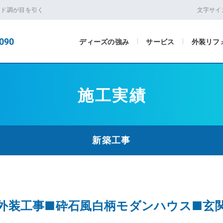
ッド調が目を引く
文字サイ
090
ディーズの強み
サービス
外装リフ
施工実績
新築工事
～外装工事■砕石風白柄モダンハウス■玄