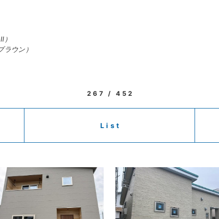
）
Ⅱ）
ブラウン）
267 / 452
List