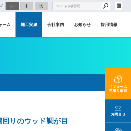
大
中
ズ
小
ォーム
施工実績
会社案内
お知らせ
採用情報
リフォーム
見積り依頼
お問合せ
関回りのウッド調が目