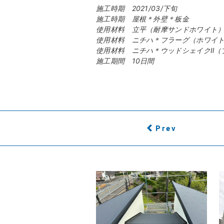
施工時期 2021/03/下旬
施工時期 屋根＊外壁＊板金
使用材料 立平（耐摩サンドホワイト
使用材料 ニチハ＊フラーグ（ホワイト
使用材料 ニチハ＊ウッドシェイクⅡ（
施工期間 10日間
Prev