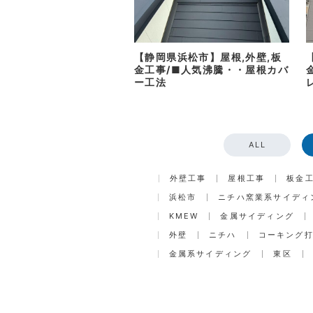
【静岡県浜松市】屋根,外壁,板
金工事/■人気沸騰・・屋根カバ
ー工法
ALL
外壁工事
屋根工事
板金
浜松市
ニチハ窯業系サイディ
KMEW
金属サイディング
外壁
ニチハ
コーキング
金属系サイディング
東区