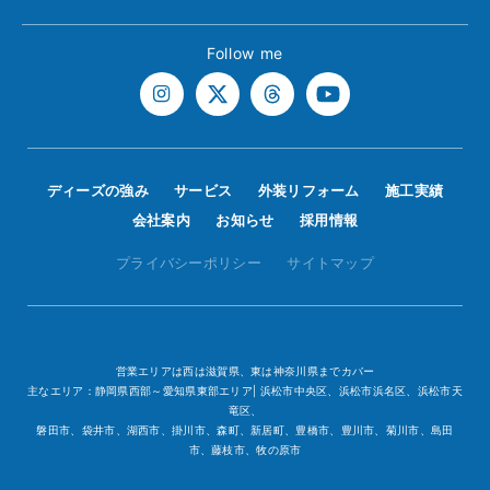
Follow me
ディーズの強み
サービス
外装リフォーム
施工実績
会社案内
お知らせ
採用情報
プライバシーポリシー
サイトマップ
営業エリアは西は滋賀県、東は神奈川県までカバー
主なエリア：静岡県西部～愛知県東部エリア| 浜松市中央区、浜松市浜名区、浜松市天
竜区、
磐田市、袋井市、湖西市、掛川市、森町、新居町、豊橋市、豊川市、菊川市、島田
市、藤枝市、牧の原市