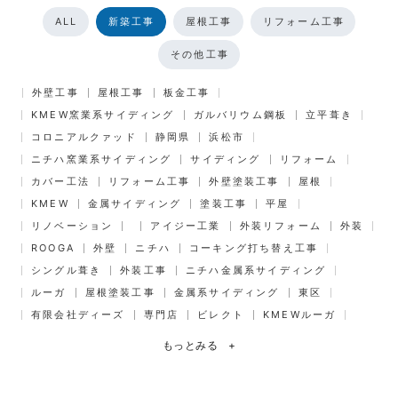
ALL
新築工事
屋根工事
リフォーム工事
その他工事
外壁工事
屋根工事
板金工事
KMEW窯業系サイディング
ガルバリウム鋼板
立平葺き
コロニアルクァッド
静岡県
浜松市
ニチハ窯業系サイディング
サイディング
リフォーム
カバー工法
リフォーム工事
外壁塗装工事
屋根
KMEW
金属サイディング
塗装工事
平屋
リノベーション
アイジー工業
外装リフォーム
外装
ROOGA
外壁
ニチハ
コーキング打ち替え工事
シングル葺き
外装工事
ニチハ金属系サイディング
ルーガ
屋根塗装工事
金属系サイディング
東区
有限会社ディーズ
専門店
ビレクト
KMEWルーガ
もっとみる
+