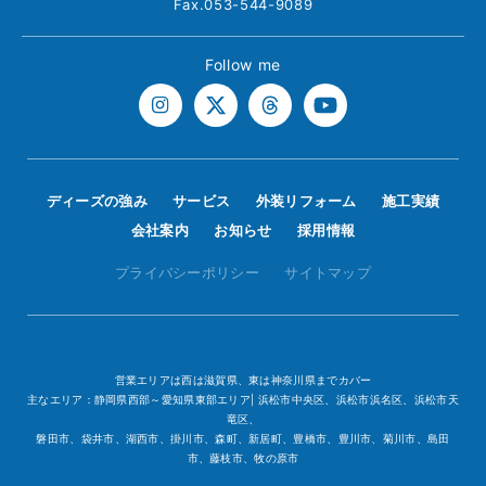
Fax.053-544-9089
Follow me
ディーズの強み
サービス
外装リフォーム
施工実績
会社案内
お知らせ
採用情報
プライバシーポリシー
サイトマップ
営業エリアは西は滋賀県、東は神奈川県までカバー
主なエリア：静岡県西部～愛知県東部エリア| 浜松市中央区、浜松市浜名区、浜松市天
竜区、
磐田市、袋井市、湖西市、掛川市、森町、新居町、豊橋市、豊川市、菊川市、島田
市、藤枝市、牧の原市