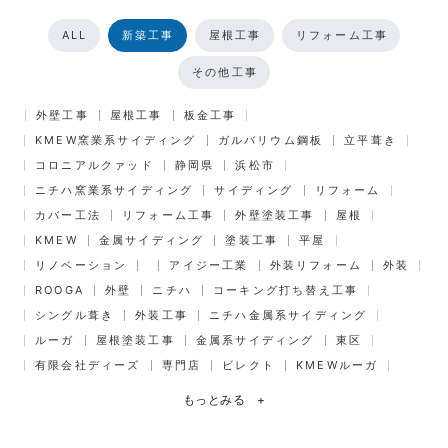
ALL
新築工事
屋根工事
リフォーム工事
その他工事
外壁工事
屋根工事
板金工事
KMEW窯業系サイディング
ガルバリウム鋼板
立平葺き
コロニアルクァッド
静岡県
浜松市
ニチハ窯業系サイディング
サイディング
リフォーム
カバー工法
リフォーム工事
外壁塗装工事
屋根
KMEW
金属サイディング
塗装工事
平屋
リノベーション
アイジー工業
外装リフォーム
外装
ROOGA
外壁
ニチハ
コーキング打ち替え工事
シングル葺き
外装工事
ニチハ金属系サイディング
ルーガ
屋根塗装工事
金属系サイディング
東区
有限会社ディーズ
専門店
ビレクト
KMEWルーガ
もっとみる
+