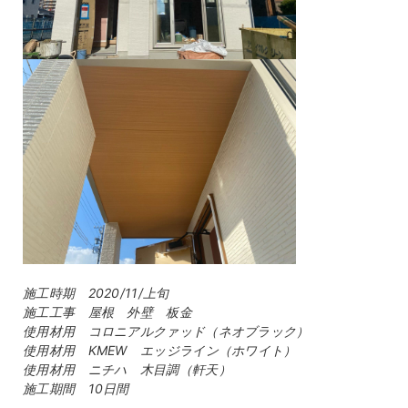
施工時期 2020/11/上旬
施工工事 屋根 外壁 板金
使用材用 コロニアルクァッド（ネオブラック）
使用材用 KMEW エッジライン（ホワイト）
使用材用 ニチハ 木目調（軒天）
施工期間 10日間