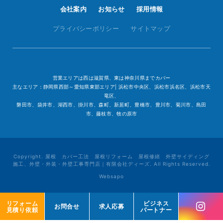
会社案内
お知らせ
採用情報
プライバシーポリシー
サイトマップ
営業エリアは西は滋賀県、東は神奈川県までカバー
主なエリア：静岡県西部～愛知県東部エリア| 浜松市中央区、浜松市浜名区、浜松市天
竜区、
磐田市、袋井市、湖西市、掛川市、森町、新居町、豊橋市、豊川市、菊川市、島田
市、藤枝市、牧の原市
Copyright. 屋根 カバー工法 屋根リフォーム 屋根修繕 外壁サイディング
施工、外壁・外装・外壁工事専門店｜有限会社ディーズ. All Rights Reserved.
Websapo
リフォーム
リフォーム
ビジネス
ビジネス
お問合せ
お問合せ
求人応募
求人応募
見積り依頼
見積り依頼
パートナー
パートナー