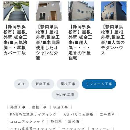
【静岡県浜
【静岡県浜
【静岡県浜
【静岡県浜
松市】屋根,
松市】屋根,
松市】屋根,
松市】屋根,
外壁,板金工
外壁,板金工
外壁,板金工
外壁,板金工
事/■人気沸
事/■木目調
事/■超人
事/■人気の
騰・・屋根
使用したオ
気・・・・
モダンハウ
カバー工法
シャレな外
定番の平屋
ス
観
住宅
ALL
新築工事
屋根工事
リフォーム工事
その他工事
外壁工事
屋根工事
板金工事
KMEW窯業系サイディング
ガルバリウム鋼板
立平葺き
コロニアルクァッド
静岡県
浜松市
ニチハ窯業系サイディング
サイディング
リフォーム